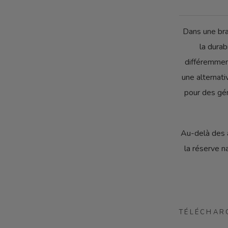
Dans une bra
la durab
différemmen
une alternat
pour des gén
Au-delà des a
la réserve n
TÉLÉCHAR