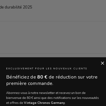
de durabilité 2025
×
EXCLUSIVEMENT POUR LES NOUVEAUX CLIENTS
Bénéficiez de
80 €
de réduction sur votre
24
première commande.
ORLOGER
GARANTIE 24 MOIS
CERTIF
Abonnez-vous à notre newsletter et recevez un bon de
spectée par un
Toutes les montres sont couvertes par une
Attestation 
bienvenue de 80 € ainsi que des notifications sur les nouveautés
pédition.
garantie de 24 mois.
et offres de
Vintage Chronos Germany
.