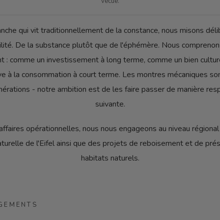
vécue.
nche qui vit traditionnellement de la constance, nous misons dél
ilité. De la substance plutôt que de l'éphémère. Nous comprenon
t : comme un investissement à long terme, comme un bien cultu
ive à la consommation à court terme. Les montres mécaniques son
érations - notre ambition est de les faire passer de manière res
suivante.
ffaires opérationnelles, nous nous engageons au niveau régiona
aturelle de l'Eifel ainsi que des projets de reboisement et de pré
habitats naturels.
GEMENTS