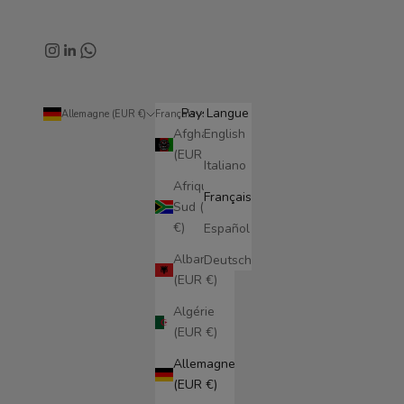
Pays
Langue
Allemagne (EUR €)
Français
Afghanistan
English
(EUR €)
Italiano
Afrique du
Français
Sud (EUR
€)
Español
Albanie
Deutsch
(EUR €)
Algérie
(EUR €)
Allemagne
(EUR €)