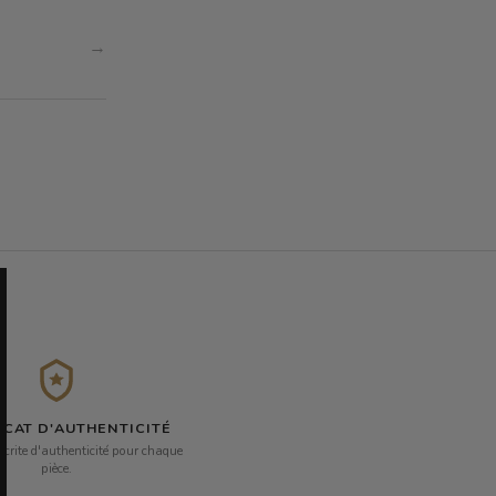
→
ICAT D'AUTHENTICITÉ
écrite d'authenticité pour chaque
pièce.