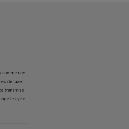
is comme une
res de luxe
èce transmise
onge le cycle