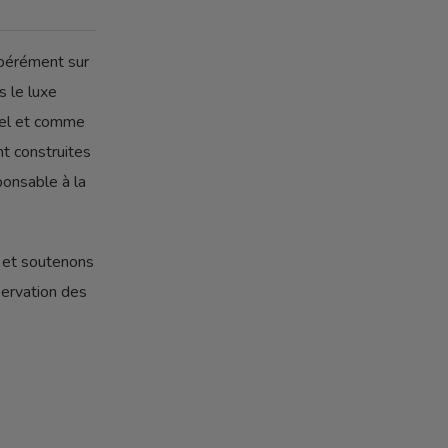
ibérément sur
s le luxe
rel et comme
t construites
ponsable à la
l et soutenons
servation des