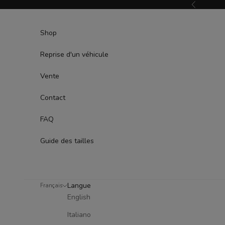
Passer au contenu
Précédent
Shop
Reprise d'un véhicule
Vente
Contact
FAQ
Guide des tailles
Langue
Français
English
Italiano